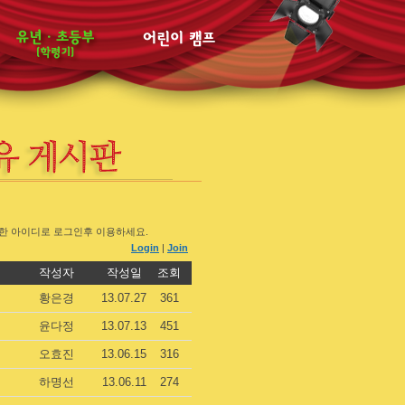
동일한 아이디로 로그인후 이용하세요.
Login
|
Join
작성자
작성일
조회
황은경
13.07.27
361
윤다정
13.07.13
451
오효진
13.06.15
316
하명선
13.06.11
274