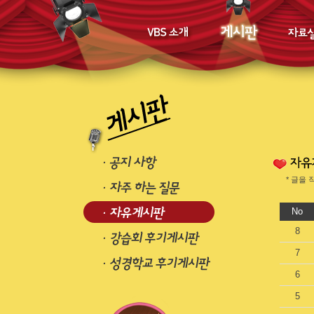
* 글을
No
8
7
6
5